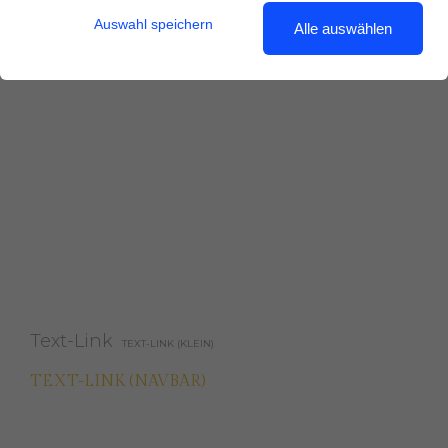
Auswahl speichern
Alle auswählen
Das ist ein Blindtext. An ihm
Text (klein)
Text-Link
TEXT-LINK (KLEIN)
TEXT-LINK (NAVBAR)
kann man sehen, ob alle
Text-Link (Footer)