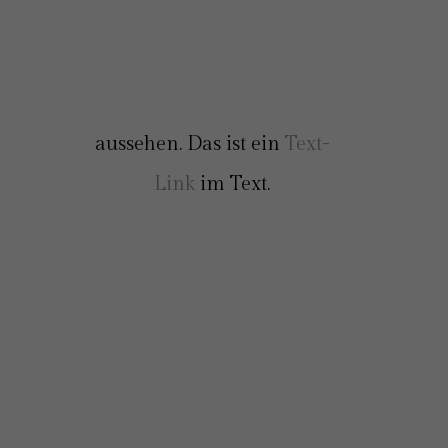
Das ist ein Blindtext. An ihm kann
man sehen, ob alle Buchstaben da
sind und wie sie
aussehen. Das ist ein
Text-
Link
im Text.