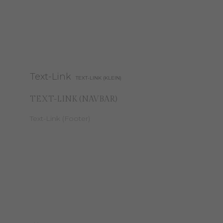
Das ist ein Blindtext. An
Text (klein)
Text-Link
TEXT-LINK (KLEIN)
TEXT-LINK (NAVBAR)
ihm kann man sehen, ob
Text-Link (Footer)
Das ist ein Blindtext mit
Text-Link
.
alle Buchstaben da sind