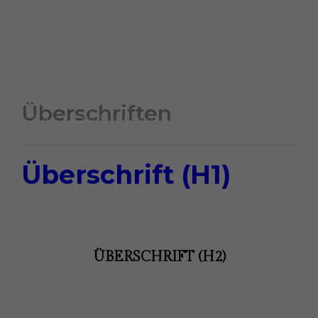
Das ist ein Blindtext mit
Text-Link
.
Überschriften
Buchstaben da sind und wie
Überschrift (H1)
ÜBERSCHRIFT (H1)
ÜBERSCHRIFT (H2)
sie aussehen. Das ist ein