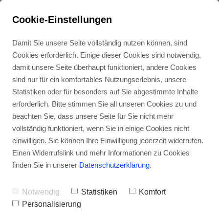
Text
Cookie-Einstellungen
Damit Sie unsere Seite vollständig nutzen können, sind
Cookies erforderlich. Einige dieser Cookies sind notwendig,
damit unsere Seite überhaupt funktioniert, andere Cookies
sind nur für ein komfortables Nutzungserlebnis, unsere
Statistiken oder für besonders auf Sie abgestimmte Inhalte
erforderlich. Bitte stimmen Sie all unseren Cookies zu und
beachten Sie, dass unsere Seite für Sie nicht mehr
Das ist ein Blindtext. An ihm kann man
vollständig funktioniert, wenn Sie in einige Cookies nicht
sehen, ob alle Buchstaben da sind und wie
einwilligen. Sie können Ihre Einwilligung jederzeit widerrufen.
Einen Widerrufslink und mehr Informationen zu Cookies
sie
finden Sie in unserer
Datenschutzerklärung
.
aussehen. Das ist ein
Text-Link
im Text.
Notwendig
Statistiken
Komfort
Personalisierung