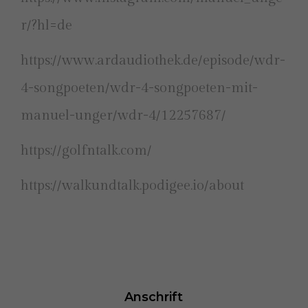
r/?hl=de⁠
⁠https://www.ardaudiothek.de/episode/wdr-
4-songpoeten/wdr-4-songpoeten-mit-
manuel-unger/wdr-4/12257687/⁠
https://golfntalk.com/
https://walkundtalk.podigee.io/about
Anschrift