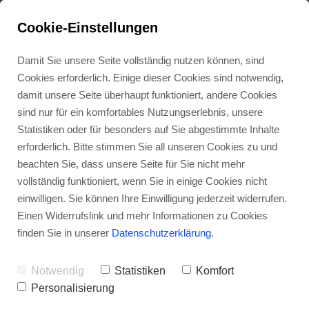
Cookie-Einstellungen
Damit Sie unsere Seite vollständig nutzen können, sind
Cookies erforderlich. Einige dieser Cookies sind notwendig,
damit unsere Seite überhaupt funktioniert, andere Cookies
Folge 12 # "Das 
sind nur für ein komfortables Nutzungserlebnis, unsere
Hobby zum Beruf 
Statistiken oder für besonders auf Sie abgestimmte Inhalte
erforderlich. Bitte stimmen Sie all unseren Cookies zu und
machen - Vom 
beachten Sie, dass unsere Seite für Sie nicht mehr
Sportstudenten 
vollständig funktioniert, wenn Sie in einige Cookies nicht
einwilligen. Sie können Ihre Einwilligung jederzeit widerrufen.
zum Olympia-
Einen Widerrufslink und mehr Informationen zu Cookies
Reporter" - 
finden Sie in unserer
Datenschutzerklärung
.
Manuel Unger 
Notwendig
Statistiken
Komfort
(WDR)
Personalisierung